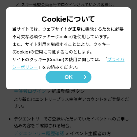
スキー連盟会員番号でログインされていたお客様は、
デジエントリー履歴確認
> 東京/神奈川/愛知スキー連盟の会
員様
Cookieについて
からご確認下さい。
当サイトでは、ウェブサイトが正常に機能するために必要
不可欠な必須クッキー(Cookie)を使用しています。
イベントを主催されている主催者様へ
また、サイト利用を継続することにより、クッキー
(Cookie)の使用に同意するものとします。
デジエントリーでご利用いただいておりました3桁の主催者
サイトのクッキー(Cookie)の使用に関しては、「
プライバ
コードとパスワードによるログイン、及び、イベントNoと
シーポリシー
」をお読みください。
パスワードによるログインは、エントリープラスに引き継ぐ
OK
ことができません。
大変お手数ですが
主催者ログイン
> 新規登録 ボタン
より新たにエントリープラス主催者アカウントをご登録くだ
さい。
デジエントリーでご登録いただいていたイベントへのお申し
込み内容をご確認される場合、
デジエントリー履歴確認
> イベント主催者の方