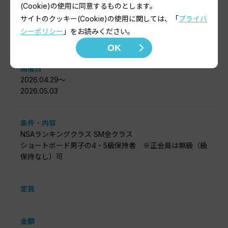
(Cookie)の使用に同意するものとします。
サイトのクッキー(Cookie)の使用に関しては、「
プライバ
クラス
シーポリシー
」をお読みください。
SM4，5級
OK
開催日
2026.04.29〜
2026.05.03
条件・内容
NSAランキングクラス SM全クラス
ショートボード男子の4・5級保持者 ※正会員は無級（級
保持なし）可
定員
金額