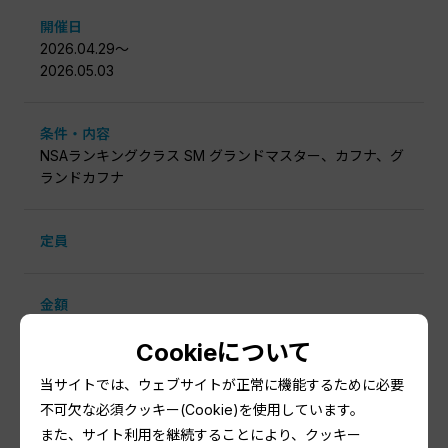
開催日
2026.04.29〜
2026.05.03
条件・内容
NSAランキングクラス SM グランドマスター、カフナ、グ
ランドカフナ
定員
金額
¥12,000
Cookieについて
当サイトでは、ウェブサイトが正常に機能するために必要
申込期間
不可欠な必須クッキー(Cookie)を使用しています。
2026.01.25 00:00:00〜
2026.02.08 23:59:59
また、サイト利用を継続することにより、クッキー