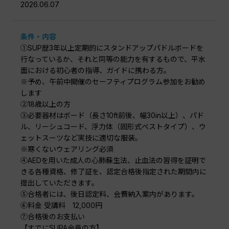
2026.06.07
条件・内容
①SUP歴3年以上定期的にスタンドアップパドルボードを
行なっているか、それと同等の能力を有するもので、平水
面における初心者の指導、ガイドに携わる方。
※予め、午前中開催のセーフティプログラム参加をお勧め
します
②18歳以上の方
③必要器材はボード（長さ10ft前後、幅30in以上）、パド
ル、リーシュコード、浮力体（固形式ベストタイプ）、ウ
ェットスーツなど実技に適切な服装。
※寒くないウェアリング必須
④AEDを用いた成人の心肺蘇生法、止血法の習得を証明で
きる各種資格、修了証を、認定合格後指定された期間内に
提出していただきます。
⑤合格者には、後日認定料、会費納入案内があります。
⑥料金 受講料 12,000円
⑦合格後のお支払い
【すでにSUPA会員の方】