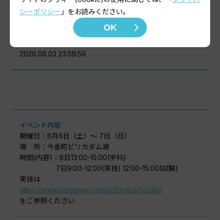
¥0
シーポリシー
」をお読みください。
OK
申込期間
2026.05.20 00:00:00〜
2026.06.03 23:59:59
イベント内容
開催日：6月6日（土）～ 7日（日）
場 所：今金町ピリカダム湖
時間(内容)：6日13:00-15:00(学科)
7日9:00-12:00(実技) 12:00-15:00(試験)
実技は
https://www.instagram.com/p/DVqLgZyEQIg/
をご参照ください