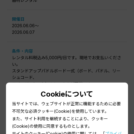
器材レンタル
開催日
2026.06.06〜
2026.06.07
条件・内容
レンタル料税込み5,000円/日です。現地でお支払いくださ
い。
スタンドアップパドルボード一式（ボード、パドル、リー
シュコード、
ライフジャケット）のレンタルが可能です。
Cookieについて
定員
当サイトでは、ウェブサイトが正常に機能するために必要
8
不可欠な必須クッキー(Cookie)を使用しています。
また、サイト利用を継続することにより、クッキー
(Cookie)の使用に同意するものとします。
金額
サイトのクッキー(Cookie)の使用に関しては、「
プライバ