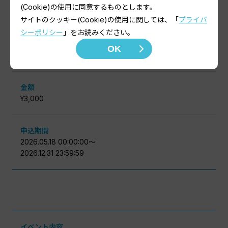
条件・内容
(Cookie)の使用に同意するものとします。
日本パラ水泳連盟及び東北身体障がい者水泳連盟の選手登
サイトのクッキー(Cookie)の使用に関しては、「
プライバ
録用です。個人登録者は、こちらから入力してください。
シーポリシー
」をお読みください。
OK
定員
金額
¥3,000
申込期間
2026.05.18 00:00:00〜
2026.12.31 23:59:59
イベント内容