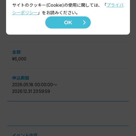
条件・内容
サイトのクッキー(Cookie)の使用に関しては、「
プライバ
日本パラ水泳連盟及び近畿身体障がい者水泳連盟の選手登
シーポリシー
」をお読みください。
録用です。個人登録者は、こちらから入力してください。
OK
定員
金額
¥6,000
申込期間
2026.05.18 00:00:00〜
2026.12.31 23:59:59
イベント内容