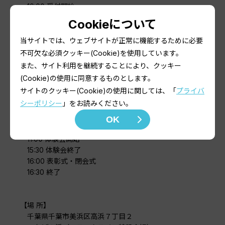
10:00 受付開始
10:30 開会式
Cookieについて
10:45 試合開始
11:00 体験会開始
当サイトでは、ウェブサイトが正常に機能するために必要
16:00 体験会終了
不可欠な必須クッキー(Cookie)を使用しています。
16:30 終了
また、サイト利用を継続することにより、クッキー
(Cookie)の使用に同意するものとします。
・２日目 6/14
サイトのクッキー(Cookie)の使用に関しては、「
プライバ
シーポリシー
」をお読みください。
10:00 受付開始
10:30 開会式
OK
10:45 試合開始
11:00 体験会開始
15:30 体験会終了
16:00 表彰式・閉会式
16:30 終了
【場 所】
千葉県千葉市美浜区高浜７丁目２