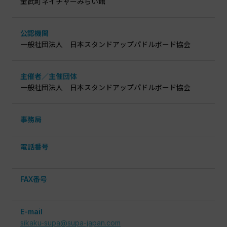
金武町ネイチャーみらい館
公認機関
一般社団法人 日本スタンドアップパドルボード協会
主催者／主催団体
一般社団法人 日本スタンドアップパドルボード協会
事務局
電話番号
FAX番号
E-mail
sikaku-supa@supa-japan.com