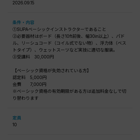
2026.09.15
条件・内容
①SUPAベーシックインストラクターであること
②必要器材はボード（長さ10ft前後、幅30in以上）、パド
ル、リーシュコード（コイル式でない物）、浮力体（ベス
トタイプ）、ウェットスーツなど実技に適切な服装。
③受講料 30,000円
【ベーシック資格が失効されている方】
認定料 5,000円
会費 7,000円
※ベーシック資格の有効期限がある方は追加料金なしで切
り替わります
定員
10