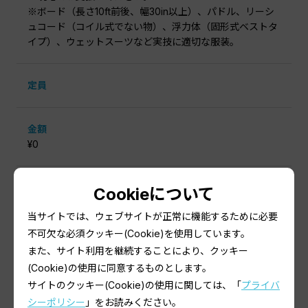
※ボード（長さ10ft前後、幅30in以上）、パドル、リーシ
ュコード（コイル式でない物）、浮力体（固形式ベストタ
イプ）、ウェットスーツなど実技に適切な服装。
定員
金額
¥0
申込期間
Cookieについて
2026.06.01 00:00:00〜
当サイトでは、ウェブサイトが正常に機能するために必要
2026.09.10 23:59:59
不可欠な必須クッキー(Cookie)を使用しています。
また、サイト利用を継続することにより、クッキー
(Cookie)の使用に同意するものとします。
サイトのクッキー(Cookie)の使用に関しては、「
プライバ
シーポリシー
」をお読みください。