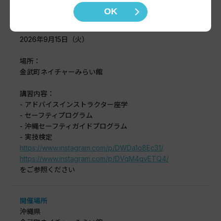
イベント内容
OK
開催日：
2026年9月14日（月）
2026年9月15日（火）
場所：
金武町ネイチャーみらい館
講習内容：
- アドバイスインストラクター座学
- セーフティプログラム
- 沖縄セーフティガイドプログラム
- 実技検定
https://www.instagram.com/p/DWDa1o8Ec31/
https://www.instagram.com/p/DVqM4qvETQ4/
をご参照ください
開催場所
沖縄県